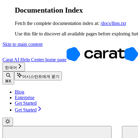
Documentation Index
Fetch the complete documentation index at:
/docs/llms.txt
Use this file to discover all available pages before exploring fur
Skip to main content
Carat AI Help Center
home page
한국어
어시스턴트에게 묻기
⌘
K
Blog
Enterprise
Get Started
Get Started